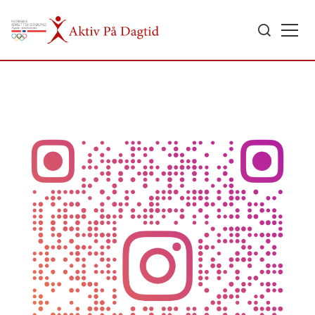
Search
for: